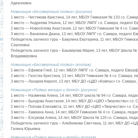
Адексеевна
Номинация «Бессмертный подвиг» (рисунок)
1 место – Чистякова Кристина, 14 лет, МБОУ Гимназия № 133 г.о. Сама
2 место — Андреева Ульяна, 12 лет, МБОУ ЛФПГ г.о. Самара, педагог 
2 место — Новосёлова Анастасия, 12 лет, МБОУ Гимназия № 4 г.о. Сам
3 место — Ванюхина Диана, 13 лет, МБОУ ЛФПГ г.о. Самара, педагог 
Победитель заочного тура – Бакулина Екатерина, 11 лет, МБОУ Гимнази
Сергеевна
Победитель заочного тура – Башкирова Мария, 13 лет, МБОУ Школа № 2
Владимировна
Номинация «Бессмертный подвиг» (коллаж)
1 место – Ефимов Глеб, 12 лет, МБОУ ЛФПГ г.о. Самара, педагог Евгр
2 место – Галстян Кристина, 13 лет, МБОУ Гимназия № 4 г.о. Самара, п
3 место – Лазарев Кирилл, 13 лет, МБУ ДО «ЦДО «Компас» г.о. Самара,
Номинация «Подвиг женщин и детей» (рисунок)
1 место – Назмеева Алина, 14 лет, МБОУ школа № 94 г.о. Самара, пед
2 место – Бындова Анастасия, 14 лет, МБУ ДО «ЦВО «Творчество» г.о.
2 место – Попова Елизавета, 11 лет, МБУ ДО «ЦВО «Творчество» г.о. 
3 место – Хамзина Анна, 14 лет, МБОУ Гимназия № 4 г.о. Самара, педа
3 место – Елсукова Алина, 14 лет, МБОУ Школа № 120 г.о. Самара, пед
Победитель заочного тура – Алейникова Светлана, 11 лет, МБУ ДО «ЦД
Галина Юрьевна
Номинация «Подвиг женщин и детей» (коллаж)