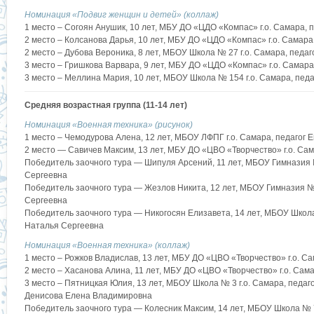
Номинация «Подвиг женщин и детей» (коллаж)
1 место – Согоян Анушик, 10 лет, МБУ ДО «ЦДО «Компас» г.о. Самара, 
2 место – Колсанова Дарья, 10 лет, МБУ ДО «ЦДО «Компас» г.о. Самар
2 место – Дубова Вероника, 8 лет, МБОУ Школа № 27 г.о. Самара, педа
3 место – Гришкова Варвара, 9 лет, МБУ ДО «ЦДО «Компас» г.о. Самара
3 место – Меллина Мария, 10 лет, МБОУ Школа № 154 г.о. Самара, пе
Средняя возрастная группа (11-14 лет)
Номинация «Военная техника» (рисунок)
1 место – Чемодурова Алена, 12 лет, МБОУ ЛФПГ г.о. Самара, педагог
2 место — Савичев Максим, 13 лет, МБУ ДО «ЦВО «Творчество» г.о. Са
Победитель заочного тура — Шипуля Арсений, 11 лет, МБОУ Гимназия №
Сергеевна
Победитель заочного тура — Жезлов Никита, 12 лет, МБОУ Гимназия № 
Сергеевна
Победитель заочного тура — Никогосян Елизавета, 14 лет, МБОУ Школа 
Наталья Сергеевна
Номинация «Военная техника» (коллаж)
1 место – Рожков Владислав, 13 лет, МБУ ДО «ЦВО «Творчество» г.о. 
2 место – Хасанова Алина, 11 лет, МБУ ДО «ЦВО «Творчество» г.о. Са
3 место – Пятницкая Юлия, 13 лет, МБОУ Школа № 3 г.о. Самара, педа
Денисова Елена Владимировна
Победитель заочного тура — Колесник Максим, 14 лет, МБОУ Школа № 7