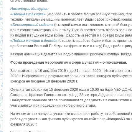
Отечественной войне.
Номинации Конкурса:
«Военная техника»
(изобразить в работе любую военную технику, гер
техники, уникальные машины военных лет) Виды работ: рисунок, коллаж
«Бессмертный подвиг»
(в каждой семье есть человек, который был 
или в солдатском строю, или в тылу. Нужно представить любого военно
их подвиг в трудные годы войны, радость известия о Победе) Виды рабо
«Подвиг женщин и детей»
(отразить в работе будни и быт во время в
приближении Великой Победы: на фронте или в тылу) Виды работ: рису
Каждая номинация делится на подноминации: рисунок и коллаж. Кажд
Форма проведения мероприятия и форма участия – очно-заочная.
Заочный этап: с 16 декабря 2019 г. до 31 января 2020 г. Итоги заочного
2020 г. Информация о результатах заочного этапа конкурса публикуется 
конкурса не позднее 10 февраля 2020 г.
Очный этап состоится 15 февраля 2020 года в 10.00 на базе МБУ ДО «ЦД
Самара, п. Красная Глинка, квартал 4, д. 28, литера А (здание начально
Победители заочного этапа приглашаются для участия в очном этапе к
учитываются при подведении итогов очного этапа.
На очном этапе конкурса участники выполняют работу на собственной 
работ для участников финала публикуются на сайте http://kompas63.ru/
февраля 2020 г.