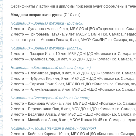
Сертификаты участников и дипломы призеров будут оформлены в течен
Младшая возрастная группа
(7-10 лет)
Номинация «Военная техника» (рисунок)
1 место – Лукьянова Алена, 9 лет, МБУ ДО «ЦВО «Творчество» г.о. Са
2 место — Григорьева Татьяна, 9 лет, МАОУ СамЛИТ г.о. Самара, педа
заочного тура — Моткова Рената, 9 лет, МАОУ СамЛИТ г.о. Самара, пе
Номинация «Военная техника» (коллаж)
1 место — Лазарев Иван, 10 лет, МБУ ДО «ЦДО «Компас» г.о. Самара, 
2 место — Лукьянов Егор, 10 лет, МБУ ДО «ЦДО «Компас» г.о. Самара,
Номинация «Бессмертный подвиг» (рисунок)
1 место – Плотникова Дарья, 9 лет, МБУ ДО «ЦДО «Компас» г.о. Самар
2 место — Чубурков Кирилл, 9 лет, МБУ ДО «ЦДО «Компас» г.о. Самара
2 место — Сарксян Эрик, 9 лет, МБУ ДО «ЦДО «Компас» г.о. Самара, п
3 место — Рыжук Елизавета, 9 лет, МБУ ДО «ЦДО «Компас» г.о. Самара
Номинация «Бессмертный подвиг» (коллаж)
1 место – Каримова Альбина, 8 лет, МБУ ДО «ЦДО «Компас» г.о. Самар
2 место – Перепелкина Яна, 8 лет, МБУ ДО «ЦДО «Компас» г.о. Самара
3 место – Ведягина Алиса, 8 лет, МБУ ДО «ЦДО «Компас» г.о. Самара, 
3 место – Михайлова Анна, 8 лет, МБОУ Школа № 45 г.о. Самара, педаг
Номинация «Подвиг женщин и детей» (рисунок)
2 место – Кобелян Карина, 10 лет, МБУ ДО «ЦДО «Компас» г.о. Самара