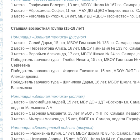
1 место – Трофимова Валерия, 13 лет, МБОУ Школа № 167 г.о. Самара
2 место – Абросимова Софья, 11 лет, МБУ ДО «ЦВО «Творчество» г.о. 
3 место – Роголева Виктория, 14 лет, МБУ ДО «ЦВО «Творчество» г.о. 
Старшая возрастная группа (15-18 лет)
Номинация «Военная техника» (рисунок)
1 место – Салий Дарья, 15 лет, МБОУ Гимназия № 133 г.о. Самара, пе
2 место — Перевертова Алиса, 16 лет, МБОУ Гимназия № 133 г.о. Сама
3 место – Воробьев Александр, 17 лет, МБОУ Школа № 24 г.о. Самара,
Победитель заочного тура – Глебов Никита, 15 лет, МБОУ Гимназия № 4
Сергеевна
Победитель заочного тура – Фадеева Елизавета, 15 лет, МБОУ ЛФПГ г.
Александровна
Победитель заочного тура – Шипилова Дарья, 16 лет, МБОУ Школа № 47
Васильевна
Номинация «Военная техника» (коллаж)
1 место – Коломейцев Андрей, 15 лет, МБУ ДО «ЦДТ «Восход» г.о. Сама
педагог Мамышева А.А.
2 место – Сазонова Елизавета, 15 лет, МБОУ ЛФПГ г.о. Самара, педаг
3 место – Мымрин Александр, 15 лет, ЛФПГ г.о. Самара, педагог Евгр
Номинация «Бессмертный подвиг» (рисунок)
2 место — Разживина Юлия, 17 лет, МБОУ Школа № 85 г.о. Самара, п
3 место — Новикова Дарина, 15 лет, МБОУ Школа № 64 г.о. Самара, пе