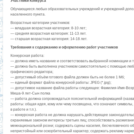
Участники Конкурса
Обучающиеся любых образовательных учреждений и учреждений допо
населенного пункта.
Возрастные категории участников:
— младшая возрастная категория: 8-10 лет;
— средняя возрастная категория: 11-13 лет.
— старшая возрастная категория: 14-18 лет.
Требования к содержанию и оформлению работ участников
Конкурсная работа:
— должна иметь название и соответствовать выбранной номинации и т
— должна быть выполнена участником самостоятельно с помощью любо
графического редактора;
— допустимый объём готового файла должен быть не более 1 Мб;
— единый формат файла конкурсной работы: JPEG (*.jpg);
— допустимое название файла работы следующее: Фамилия-Имя-Возр
Миша-9 лет-Сын полка
— работа должна сопровождаться пояснительной информацией (назва
работы: общая идея, кому или чему посвящена, что означают символы,
в работе и т.п.).
— конкурсная работа не должна нарушать действующее законодательств
охраняемые законом интересы третьих лиц; способствовать разжигани
межнациональной розни; содержать сцены насилия, бесчеловечного о
непристойный или оскорбительный характер; содержать рекламу нарко