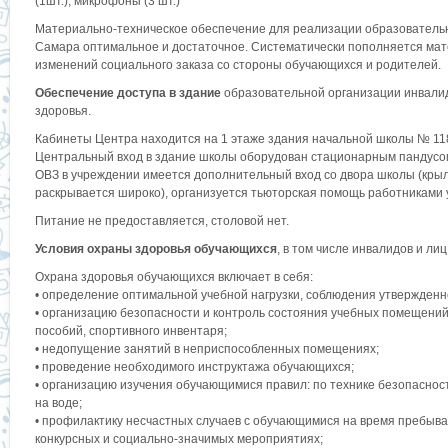
(1шт.), микрофоны (3 шт.)
Материально-техническое обеспечение для реализации образовательн
Самара оптимальное и достаточное. Систематически пополняется мат
изменений социального заказа со стороны обучающихся и родителей.
Обеспечение доступа в здание
образовательной организации инвалид
здоровья.
Кабинеты Центра находится на 1 этаже здания начальной школы № 118 
Центральный вход в здание школы оборудован стационарным пандусом
ОВЗ в учреждении имеется дополнительный вход со двора школы (крыл
раскрывается широко), организуется тьюторская помощь работниками
Питание не предоставляется, столовой нет.
Условия охраны здоровья обучающихся
, в том числе инвалидов и л
Охрана здоровья обучающихся включает в себя:
• определение оптимальной учебной нагрузки, соблюдения утвержден
• организацию безопасности и контроль состояния учебных помещений
пособий, спортивного инвентаря;
• недопущение занятий в неприспособленных помещениях;
• проведение необходимого инструктажа обучающихся;
• организацию изучения обучающимися правил: по технике безопасност
на воде;
• профилактику несчастных случаев с обучающимися на время пребыван
конкурсных и социально-значимых мероприятиях;