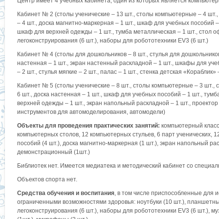
Центр имеет 4 учебных кабинета, один из которых является компьютер
Кабинет № 2 (столы ученические – 13 шт., столы компьютерные – 4 шт., 
– 4 шт., доска магнитно-маркерная – 1 шт., шкаф для учебных пособий – 
шкаф для верхней одежды – 1 шт., тумба металлическая – 1 шт., стол оф
легоконструирования (6 шт.), наборы для робототехники EV3 (6 шт.)
Кабинет № 4 (столы для дошкольников – 8 шт., стулья для дошкольников 
настенная – 1 шт., экран настенный раскладной – 1 шт., шкафы для уче
– 2 шт., стулья мягкие – 2 шт., палас – 1 шт., стенка детская «Кораблик»
Кабинет № 5 (столы ученические – 8 шт., столы компьютерные – 3 шт., с
6 шт., доска настенная – 1 шт., шкаф для учебных пособий – 1 шт., тум
верхней одежды – 1 шт., экран напольный раскладной – 1 шт., проектор –
инструментов для автомоделирования, автомодели)
Объекты для проведения практических занятий:
компьютерный класс
компьютерных столов, 12 компьютерных стульев, 6 парт ученических, 1
пособий (4 шт.), доска магнитно-маркерная (1 шт.), экран напольный раск
демонстрационный (1шт.)
Библиотек нет. Имеется медиатека и методический кабинет со специал
Объектов спорта нет.
Средства обучения и воспитания
, в том числе приспособленные для 
ограниченными возможностями здоровья: ноутбуки (10 шт.), планшетны
легоконструирования (6 шт.), наборы для робототехники EV3 (6 шт.), м