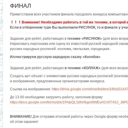
ФИНАЛ
Приветствуем всех участников финала городского конкурса компьютер
Внимание! Необходимо работать в той же технике, в которой 
Если в отборочном туре Вы выполнили РИСУНОК, то и финале у уч
Задание для ребят, работающих в
технике «РИСУНОК»
(для всех возра
Нарисовать персонажа или сцену из известной русской народной сказк
русских народных росписей: хохлома, гжельская, городецкая.
Иллюстрируем русскую народную сказку «Колобок»
Задание для ребят, работающих
в технике «КОЛЛАЖ»
(для всех возрас
Создать арт-объект с элементами русских народных росписей (хохлома
и изображения, предложенные организаторами конкурса.
Ссылка на изображения:
https://drive.google.com/drive/folders/18NzD
До 13.00 необходимо загрузить работу, заполнив форму:
https://docs.google.com/forms/d/e/1FAIpQLSdNXkgoWWEuH1V074SJ_J8P
ВНИМАНИЕ!
Для отправки итоговой работы через Google-форму необх
об этом заранее!