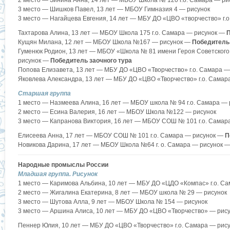
2 место — Зинина Анна, 14 лет — МБОУ Школа № 120 г.о. Самара — ри
3 место — Шишков Павел, 13 лет — МБОУ Гимназия 4 — рисунок
3 место — Нагайцева Евгения, 14 лет — МБУ ДО «ЦВО «творчество» г.
Тахтарова Алина, 13 лет — МБОУ Школа 175 г.о. Самара — рисунок —
П
Кущян Милана, 12 лет — МБОУ Школа №167 — рисунок —
Победитель 
Гуменюк Родион, 13 лет — МБОУ «Школа № 81 имени Героя Советского
рисунок —
Победитель заочного тура
Попова Елизавета, 13 лет — МБУ ДО «ЦВО «Творчество» г.о. Самара 
Яковлева Александра, 13 лет — МБУ ДО «ЦВО «Творчество» г.о. Самар
Старшая группа
1 место — Назмеева Алина, 16 лет — МБОУ школа № 94 г.о. Самара — 
2 место — Есина Валерия, 16 лет — МБОУ Школа №122 — рисунок
3 место — Капранова Виктория, 16 лет — МБОУ СОШ № 101 г.о. Самар
Елисеева Анна, 17 лет — МБОУ СОШ № 101 г.о. Самара — рисунок —
П
Новикова Дарина, 17 лет — МБОУ Школа №64 г. о. Самара — рисунок 
Народные промыслы России
Младшая группа. Рисунок
1 место — Каримова Альбина, 10 лет — МБУ ДО «ЦДО «Компас» г.о. С
2 место — Жигалина Екатерина, 8 лет — МБОУ школа № 29 — рисунок
3 место — Шутова Алла, 9 лет — МБОУ Школа № 154 — рисунок
3 место — Аршина Алиса, 10 лет — МБУ ДО «ЦВО «Творчество» — рис
Пеннер Юлия, 10 лет — МБУ ДО «ЦВО «Творчество» г.о. Самара — рис