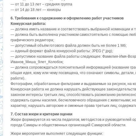
— от 11 до 13 лет – средняя группа
— от 14 до 18 лет — юниоры
6. Требования к содержанию и оформлению работ участников
Конкурсная работа:
— должна иметь название и соответствовать выбранной номинации и т
— должна быть выполнена участником самостоятельно с помощью любо
графического редактора;
— допустимый объём готового файла должен быть не более 1 Мб;
— единый формат файла конкурсной работы: JPEG (*.jpg);
— допустимое название файла работы следующее: Фамилия-Имя-Возр
Иванов_Миша_9лет_Колобок;
— должна сопровождаться пояснительной информацией (название граф
общая идея, кому или чему посвящена, что означают символы, детали,
работе).
Фотографии, обработанные фильтрами и выдаваемые за рисунок, на ко
Конкурсная работа не должна нарушать действующее законодательство
законом интересы третьих лиц; способствовать разжиганию религиозн
содержать сцены насилия, бесчеловечного обращения с животными; н
характер; нарушать авторские и смежные права третьих лиц; содержат
7. Состав жюри и критерии оценки
Жюри формируется из числа педагогов, методистов и руководителей 
города Самары и общественных организаций Самарской области.
Жюри мероприятия выполняет следующие функции: