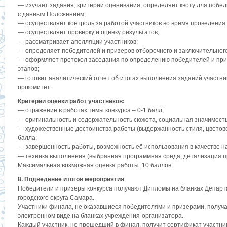
— изучает задания, критерии оценивания, определяет квоту для побед
с данным Положением;
— осуществляет контроль за работой участников во время проведения 
— осуществляет проверку и оценку результатов;
— рассматривает апелляции участников;
— определяет победителей и призеров отборочного и заключительного э
— оформляет протокол заседания по определению победителей и приз
этапов;
— готовит аналитический отчет об итогах выполнения заданий участни
оргкомитет.
Критерии оценки работ участников:
— отражение в работах темы конкурса – 0-1 балл;
— оригинальность и содержательность сюжета, социальная значимость 
— художественные достоинства работы (выдержанность стиля, цветово
балла;
— завершенность работы, возможность её использования в качестве на
— техника выполнения (выбранная программная среда, детализация пр
Максимальная возможная оценка работы: 10 баллов.
8. Подведение итогов мероприятия
Победители и призеры конкурса получают Дипломы на бланках Депар
городского округа Самара.
Участники финала, не оказавшиеся победителями и призерами, получа
электронном виде на бланках учреждения-организатора.
Каждый участник, не прошедший в финал, получит сертификат участник