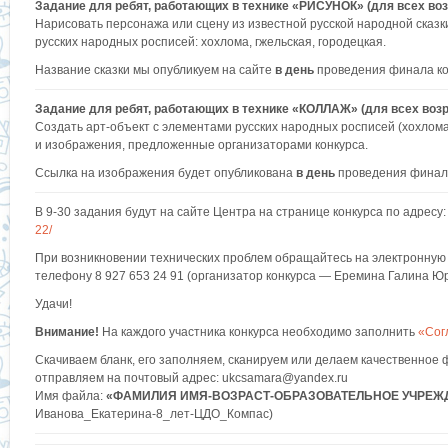
Задание для ребят, работающих в технике «РИСУНОК» (для всех воз
Нарисовать персонажа или сцену из известной русской народной сказк
русских народных росписей: хохлома, гжельская, городецкая.
Название сказки мы опубликуем на сайте
в день
проведения финала ко
Задание для ребят, работающих в технике «КОЛЛАЖ» (для всех возр
Создать арт-объект с элементами русских народных росписей (хохлома
и изображения, предложенные организаторами конкурса.
Ссылка на изображения будет опубликована
в день
проведения финала
В 9-30 задания будут на сайте Центра на странице конкурса по адресу
22/
При возникновении технических проблем обращайтесь на электронную 
телефону 8 927 653 24 91 (организатор конкурса — Еремина Галина Ю
Удачи!
Внимание!
На каждого участника конкурса необходимо заполнить
«Сог
Скачиваем бланк, его заполняем, сканируем или делаем качественное
отправляем на почтовый адрес: ukcsamara@yandex.ru
Имя файла:
«ФАМИЛИЯ ИМЯ-ВОЗРАСТ-ОБРАЗОВАТЕЛЬНОЕ УЧРЕЖ
Иванова_Екатерина-8_лет-ЦДО_Компас)