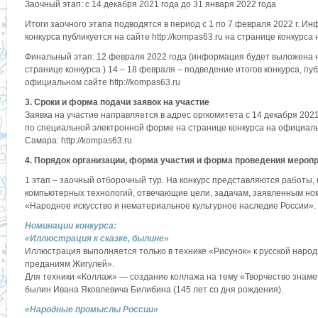
Заочный этап: с 14 декабря 2021 года до 31 января 2022 года
Итоги заочного этапа подводятся в период с 1 по 7 февраля 2022 г. И
конкурса публикуется на сайте http://kompas63.ru на странице конкурса 
Финальный этап: 12 февраля 2022 года (информация будет выложена на
странице конкурса ) 14 – 18 февраля – подведение итогов конкурса, пу
официальном сайте http://kompas63.ru
3. Сроки и форма подачи заявок на участие
Заявка на участие направляется в адрес оргкомитета с 14 декабря 202
по специальной электронной форме на странице конкурса на официал
Самара: http://kompas63.ru
4. Порядок организации, форма участия и форма проведения мероп
1 этап – заочный отборочный тур. На конкурс представляются работы
компьютерных технологий, отвечающие цели, задачам, заявленным ном
«Народное искусство и нематериальное культурное наследие России».
Номинации конкурса:
«Иллюстрация к сказке, былине»
Иллюстрация выполняется только в технике «Рисунок» к русской народ
преданиям Жигулей».
Для техники «Коллаж» — создание коллажа на тему «Творчество знамен
былин Ивана Яковлевича Билибина (145 лет со дня рождения).
«Народные промыслы России»