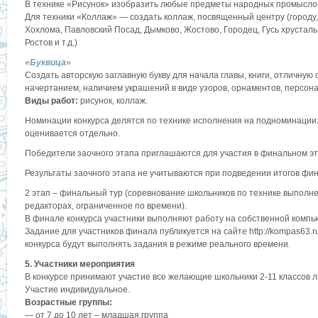
В технике «Рисунок» изобразить любые предметы народных промыслов Р
Для техники «Коллаж» — создать коллаж, посвященный центру (городу,
Хохлома, Павловский Посад, Дымково, Жостово, Городец, Гусь хрусталь
Ростов и т.д.)
«Буквица»
Создать авторскую заглавную букву для начала главы, книги, отличну
начертанием, наличием украшений в виде узоров, орнаментов, персонаж
Виды работ:
рисунок, коллаж.
Номинации конкурса делятся по технике исполнения на подноминации:
оценивается отдельно.
Победители заочного этапа приглашаются для участия в финальном эт
Результаты заочного этапа не учитываются при подведении итогов фин
2 этап – финальный тур (соревнование школьников по технике выполне
редакторах, ограниченное по времени).
В финале конкурса участники выполняют работу на собственной компью
Задание для участников финала публикуется на сайте http://kompas63.
конкурса будут выполнять задания в режиме реального времени.
5. Участники мероприятия
В конкурсе принимают участие все желающие школьники 2-11 классов
Участие индивидуальное.
Возрастные группы:
— от 7 до 10 лет – младшая группа