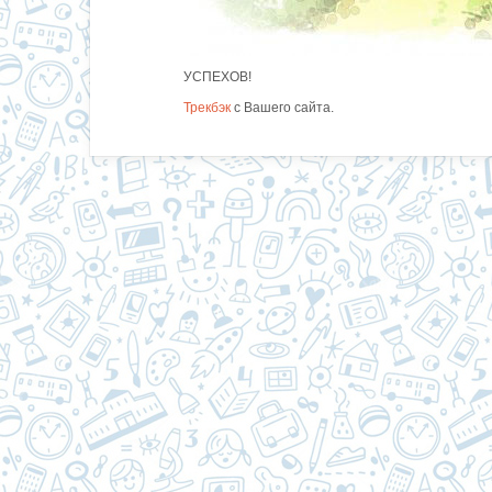
УСПЕХОВ!
Трекбэк
с Вашего сайта.