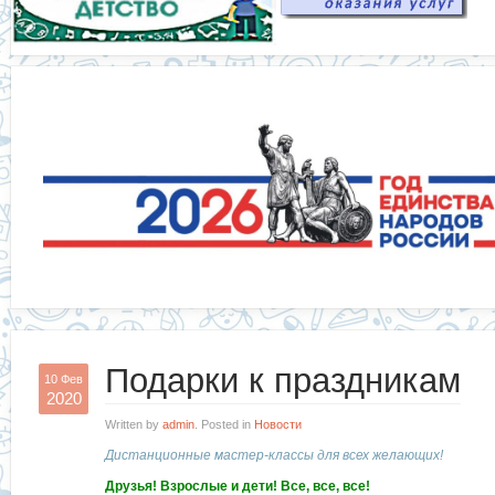
Подарки к праздникам
10 Фев
2020
Written by
admin
. Posted in
Новости
Дистанционные мастер-классы для всех желающих!
Друзья! Взрослые и дети! Все, все, все!