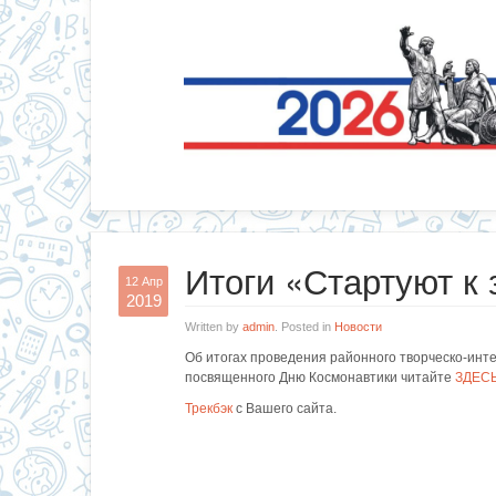
Итоги «Стартуют к
12 Апр
2019
Written by
admin
. Posted in
Новости
Об итогах проведения районного творческо-инте
посвященного Дню Космонавтики читайте
ЗДЕС
Трекбэк
с Вашего сайта.