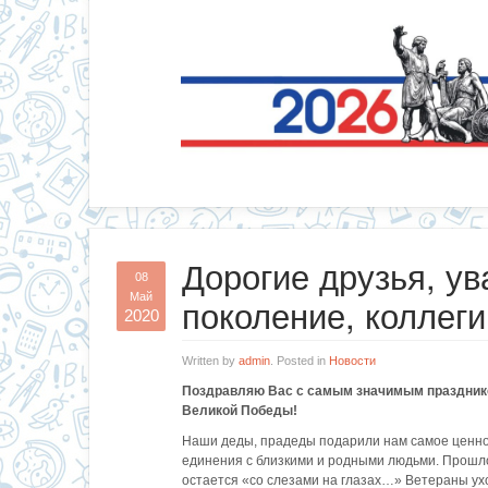
Дорогие друзья, у
08
Май
поколение, коллеги
2020
Written by
admin
. Posted in
Новости
Поздравляю Вас с самым значимым празднико
Великой Победы!
Наши деды, прадеды подарили нам самое ценное
единения с близкими и родными людьми. Прошло 
остается «со слезами на глазах…» Ветераны у