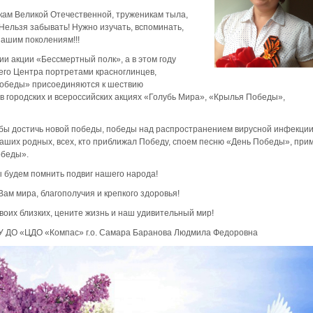
икам Великой Отечественной, труженикам тыла,
Нельзя забывать! Нужно изучать, вспоминать,
ашим поколениям!!!
ии акции «Бессмертный полк», а в этом году
его Центра портретами красноглинцев,
 Победы» присоединяются к шествию
 в городских и всероссийских акциях «Голубь Мира», «Крылья Победы»,
тобы достичь новой победы, победы над распространением вирусной инфекции
ших родных, всех, кто приближал Победу, споем песню «День Победы», при
обеды».
 будем помнить подвиг нашего народа!
ам мира, благополучия и крепкого здоровья!
своих близких, цените жизнь и наш удивительный мир!
У ДО «ЦДО «Компас» г.о. Самара Баранова Людмила Федоровна