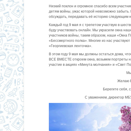
Низкий поклон и огромное спасибо всем участн
детям войны, ужас которой невозможно забыть. 
обсуждать, передавать её историю следующим н
Каждый год 9 мая я с трепетом участвую в шеств
буду участвовать онлайн. Мы украсили окна наш
участников войны, таким образом, наши «Окна
«Бессмертного полка». Многие из нас участвуют
«Георгиевская ленточка».
В этом году 9 мая мы должны остаться дома, ч
ВСЕ ВМЕСТЕ откроем окна, возьмем портреты на
участие в акциях «Минута молчания» и «Свет П
Мы
Желаю В
Берегите себя, 
С уважением, директор МБ