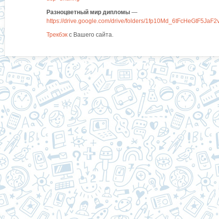
Разноцветный мир дипломы
—
https://drive.google.com/drive/folders/1fp10Md_6tFcHeGtF5JaF
Трекбэк
с Вашего сайта.