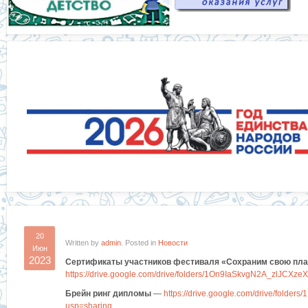
20
Written by
admin
. Posted in
Новости
Июн
2023
Сертификаты участников фестиваля «Сохраним свою пла
https://drive.google.com/drive/folders/1On9IaSkvgN2A_zlJCXze
Брейн ринг дипломы
—
https://drive.google.com/drive/fol
usp=sharing